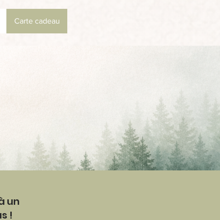
Carte cadeau
 à un
s !