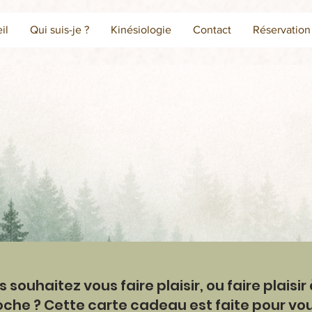
il
Qui suis-je ?
Kinésiologie
Contact
Réservation
 souhaitez vous faire plaisir, ou faire plaisir
oche ? Cette carte cadeau est faite pour vou