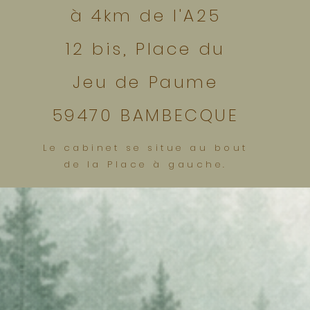
à 4km de l'A25
12 bis, Place du
Jeu de Paume
59470 BAMBECQUE
Le cabinet se situe au bout
de la Place à gauche.